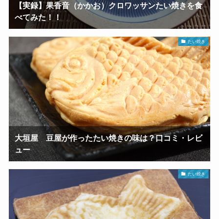
【実録】果香音（かかお）クロワッサンたい焼きを食
べてみた！！
たい焼き
大垣屋 豆屋が作ったたい焼きの味は？口コミ・レビ
ュー
たい焼き